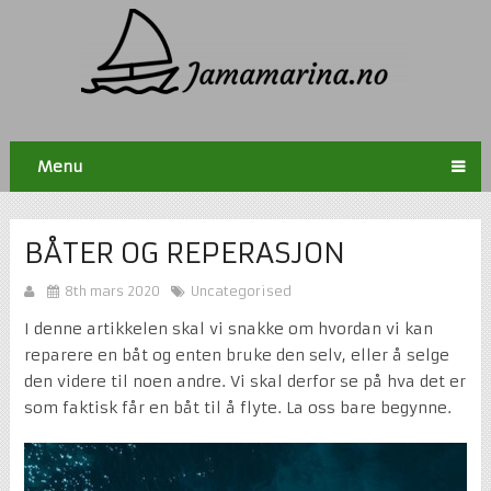
Menu
BÅTER OG REPERASJON
8th mars 2020
Uncategorised
I denne artikkelen skal vi snakke om hvordan vi kan
reparere en båt og enten bruke den selv, eller å selge
den videre til noen andre. Vi skal derfor se på hva det er
som faktisk får en båt til å flyte. La oss bare begynne.