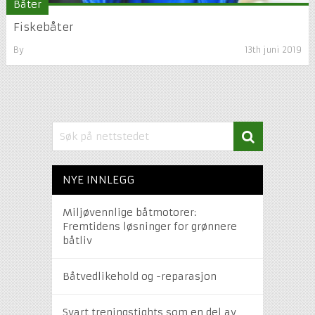
Båter
Fiskebåter
By
13th juni 2019
NYE INNLEGG
Miljøvennlige båtmotorer:
Fremtidens løsninger for grønnere
båtliv
Båtvedlikehold og -reparasjon
Svart treningstights som en del av