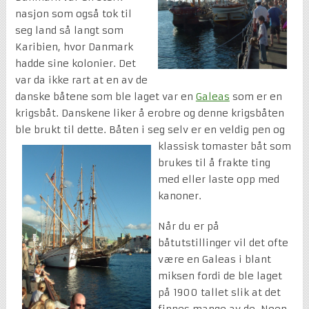
nasjon som også tok til
seg land så langt som
Karibien, hvor Danmark
hadde sine kolonier. Det
var da ikke rart at en av de
danske båtene som ble laget var en
Galeas
som er en
krigsbåt. Danskene liker å erobre og denne krigsbåten
ble brukt til dette. Båten i seg selv er en veldig pen og
klassisk toma
ster båt som
brukes til å frakte ting
med eller laste opp med
kanoner.
Når du er på
båtutstillinger vil det ofte
være en Galeas i blant
miksen fordi de ble laget
på 1900 tallet slik at det
finnes mange av de. Noen