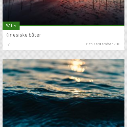
Båter
Kinesiske båter
By
15th september 2018